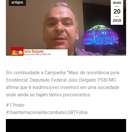
artigos
maio
20
2019
Em continuidade a Campanha “Maio de resistência pela
Existência” Deputado Federal Júlio Delgado PSB/MG
afirma que é inadmissível vivermos em uma sociedade
onde ainda se hajam tantos preconceitos.
#17maio
#DiainternacionaldecombateLGBTFobia
Tocador
de