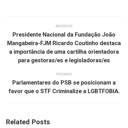
Navegação
ANTERIOR
de
Presidente Nacional da Fundação João
Mangabeira-FJM Ricardo Coutinho destaca
post:
Post
a importância de uma cartilha orientadora
anterior:
para gestoras/es e legisladoras/es
PRÓXIMO
Parlamentares do PSB se posicionam a
Próximo
favor que o STF Criminalize a LGBTFOBIA.
post:
Related Posts