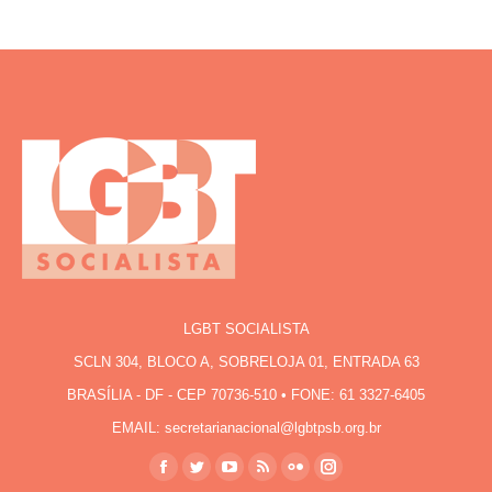
LGBT SOCIALISTA
SCLN 304, BLOCO A, SOBRELOJA 01, ENTRADA 63
BRASÍLIA - DF - CEP 70736-510 • FONE: 61 3327-6405
EMAIL: secretarianacional@lgbtpsb.org.br
Encontre-nos em:
Facebook
Twitter
YouTube
Rss
Flickr
Instagram