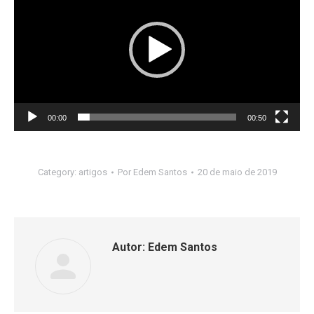
vídeo
00:00
00:50
Category:
artigos
Por
Edem Santos
20 de maio de 2019
Autor:
Edem Santos