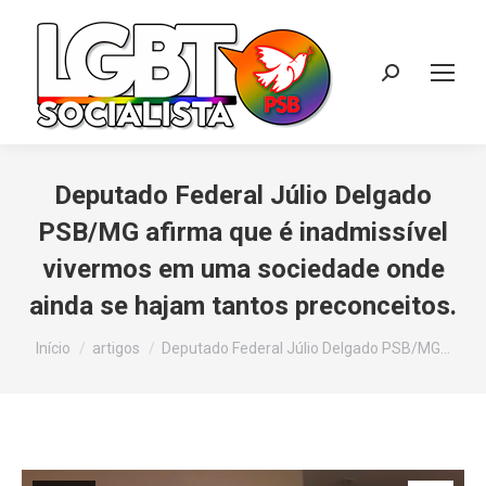
Search:
Deputado Federal Júlio Delgado
PSB/MG afirma que é inadmissível
vivermos em uma sociedade onde
ainda se hajam tantos preconceitos.
Você está aqui:
Início
artigos
Deputado Federal Júlio Delgado PSB/MG…