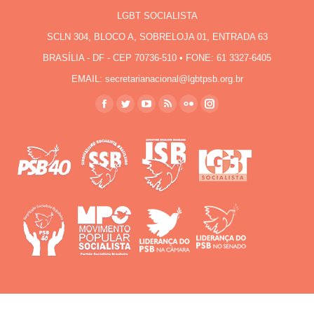
LGBT SOCIALISTA
SCLN 304, BLOCO A, SOBRELOJA 01, ENTRADA 63
BRASÍLIA - DF - CEP 70736-510 • FONE: 61 3327-6405
EMAIL: secretarianacional@lgbtpsb.org.br
Encontre-nos em:
Facebook
Twitter
YouTube
Rss
Flickr
Instagram
page
page
page
page
page
page
opens
opens
opens
opens
opens
opens
in
in
in
in
in
in
new
new
new
new
new
new
window
window
window
window
window
window