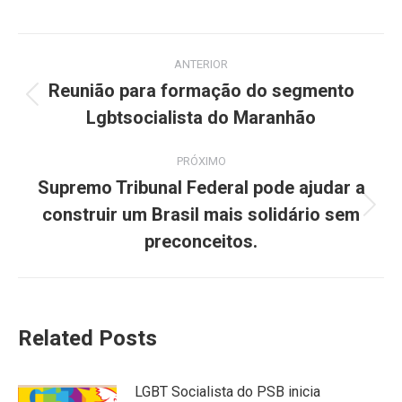
Navegação
ANTERIOR
de
Reunião para formação do segmento
Post
Lgbtsocialista do Maranhão
post:
anterior:
PRÓXIMO
Supremo Tribunal Federal pode ajudar a
construir um Brasil mais solidário sem
Próximo
post:
preconceitos.
Related Posts
LGBT Socialista do PSB inicia