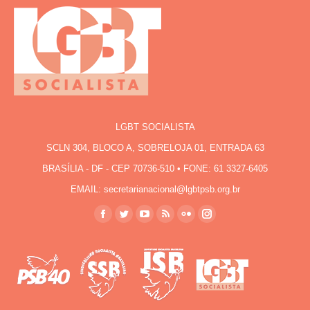
LGBT SOCIALISTA
SCLN 304, BLOCO A, SOBRELOJA 01, ENTRADA 63
BRASÍLIA - DF - CEP 70736-510 • FONE: 61 3327-6405
EMAIL: secretarianacional@lgbtpsb.org.br
Encontre-nos em:
Facebook
Twitter
YouTube
Rss
Flickr
Instagram
page
page
page
page
page
page
opens
opens
opens
opens
opens
opens
in
in
in
in
in
in
new
new
new
new
new
new