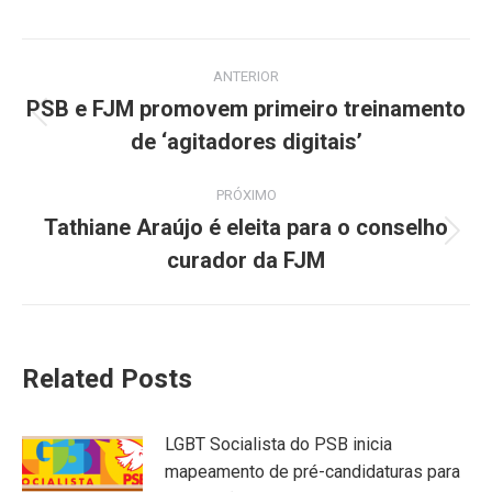
Navegação
ANTERIOR
de
PSB e FJM promovem primeiro treinamento
Post
de ‘agitadores digitais’
post:
anterior:
PRÓXIMO
Tathiane Araújo é eleita para o conselho
Próximo
curador da FJM
post:
Related Posts
LGBT Socialista do PSB inicia
mapeamento de pré-candidaturas para