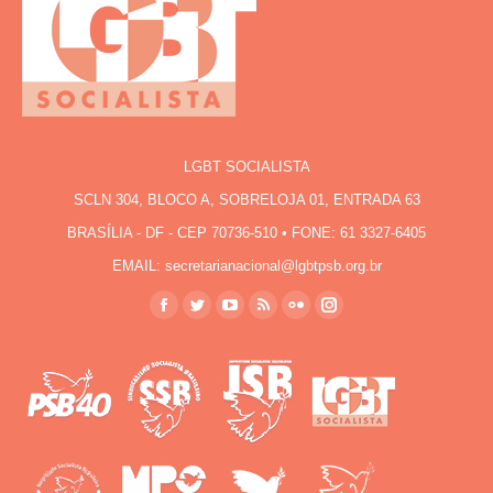
LGBT SOCIALISTA
SCLN 304, BLOCO A, SOBRELOJA 01, ENTRADA 63
BRASÍLIA - DF - CEP 70736-510 • FONE: 61 3327-6405
EMAIL: secretarianacional@lgbtpsb.org.br
Encontre-nos em:
Facebook
Twitter
YouTube
Rss
Flickr
Instagram
page
page
page
page
page
page
opens
opens
opens
opens
opens
opens
in
in
in
in
in
in
new
new
new
new
new
new
window
window
window
window
window
window