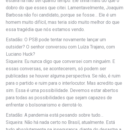
estava há não sei quanto tempo. Ele tinha mais do que o
dobro do que esses que citei. Lamentavelmente, Joaquim
Barbosa não foi candidato, porque se fosse… Ele é um
homem muito difícil, mas teria sido muito melhor do que
essa tragédia que nós estamos vendo.
Estadão: O PSB pode tentar novamente lançar um
outsider? O senhor conversou com Luíza Trajano, com
Luciano Huck?
Siqueira: Eu nunca digo que conversei com ninguém. E
essas conversas, se acontecerem, só podem ser
publicadas se houver alguma perspectiva. Se não, é ruim
para o partido e ruim para o interlocutor. Mas acredito que
sim. Essa é uma possibilidade. Devemos estar abertos
para todas as possibilidades que sejam capazes de
enfrentar o bolsonarismo e derrotá-lo.
Estadão: A pandemia está pesando sobre tudo…
Siqueira: Não há nada certo no Brasil, atualmente. Está
tudo absolutamente na insegurança, diante do desastre a