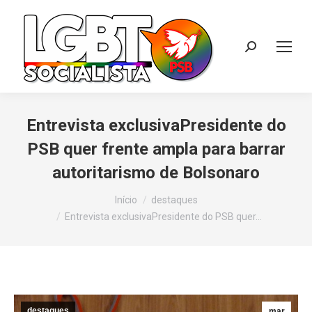
Search:
Entrevista exclusivaPresidente do
PSB quer frente ampla para barrar
autoritarismo de Bolsonaro
Você está aqui:
Início
destaques
Entrevista exclusivaPresidente do PSB quer…
destaques
mar