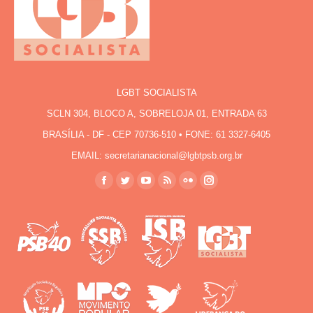
LGBT SOCIALISTA
SCLN 304, BLOCO A, SOBRELOJA 01, ENTRADA 63
BRASÍLIA - DF - CEP 70736-510 • FONE: 61 3327-6405
EMAIL: secretarianacional@lgbtpsb.org.br
Encontre-nos em:
Facebook
Twitter
YouTube
Rss
Flickr
Instagram
page
page
page
page
page
page
opens
opens
opens
opens
opens
opens
in
in
in
in
in
in
new
new
new
new
new
new
window
window
window
window
window
window