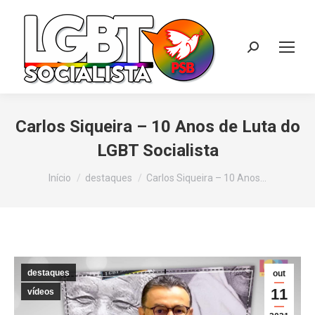
Search:
Carlos Siqueira – 10 Anos de Luta do
LGBT Socialista
Você está aqui:
Início
destaques
Carlos Siqueira – 10 Anos…
destaques
out
11
vídeos