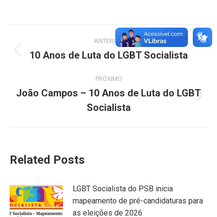
Navegação
ANTERIOR
de
10 Anos de Luta do LGBT Socialista
Post
anterior:
post:
PRÓXIMO
João Campos – 10 Anos de Luta do LGBT
Próximo
Socialista
post:
Related Posts
LGBT Socialista do PSB inicia
mapeamento de pré-candidaturas para
as eleições de 2026