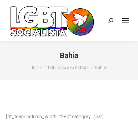
Search:
Bahia
Você está aqui:
Início
LGBTs no seu Estado
Bahia
[dt_team column_width=”280″ category=”ba”]