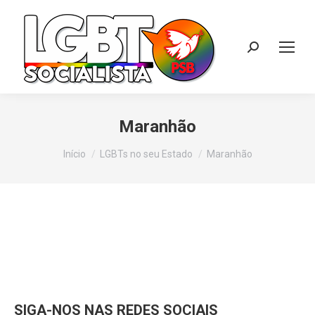
Search:
Maranhão
Você está aqui:
Início
LGBTs no seu Estado
Maranhão
SIGA-NOS NAS REDES SOCIAIS