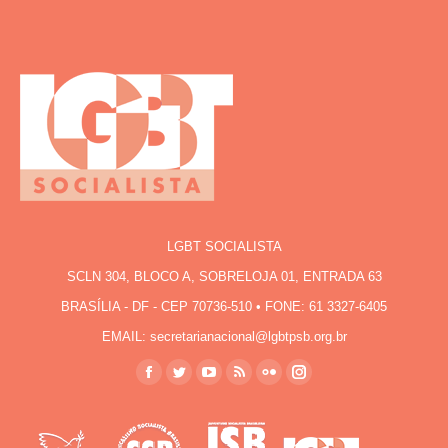
LGBT SOCIALISTA
SCLN 304, BLOCO A, SOBRELOJA 01, ENTRADA 63
BRASÍLIA - DF - CEP 70736-510 • FONE: 61 3327-6405
EMAIL: secretarianacional@lgbtpsb.org.br
Encontre-nos em:
Facebook
Twitter
YouTube
Rss
Flickr
Instagram
page
page
page
page
page
page
opens
opens
opens
opens
opens
opens