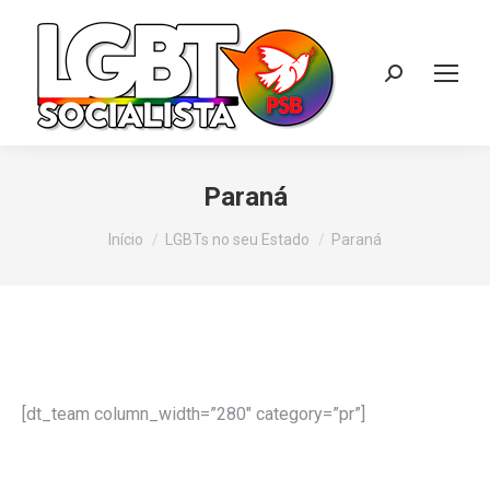
Search:
Paraná
Você está aqui:
Início
LGBTs no seu Estado
Paraná
[dt_team column_width=”280″ category=”pr”]